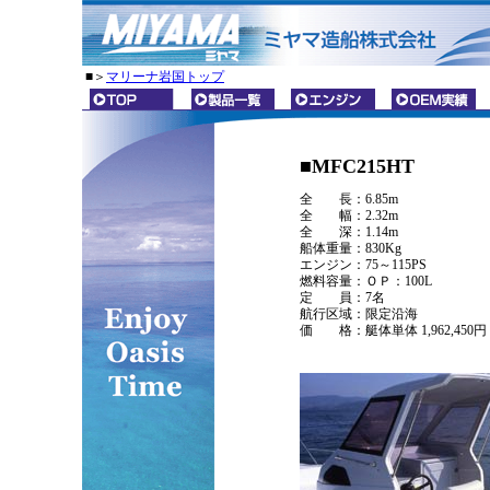
■＞
マリーナ岩国トップ
■MFC215HT
全 長：6.85m
全 幅：2.32m
全 深：1.14m
船体重量：830Kg
エンジン：75～115PS
燃料容量：ＯＰ：100L
定 員：7名
航行区域：限定沿海
価 格：艇体単体 1,962,450円